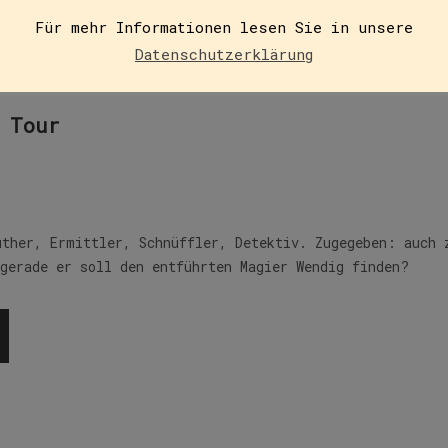
Für mehr Informationen lesen Sie in unsere
6
Datenschutzerklärung
 Tour
uther, Ermittler, Schnüffler, Detektiv. Zugegeben: auch 
 gerade er soll den entführten Magier Wendig finden?