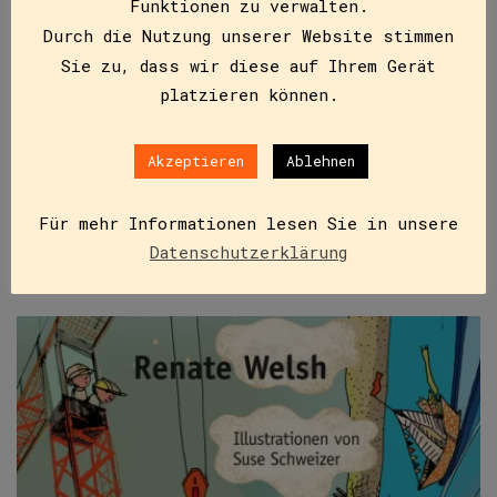
Funktionen zu verwalten.
ISBN
9783851977493
Durch die Nutzung unserer Website stimmen
€
11,95
Sie zu, dass wir diese auf Ihrem Gerät
platzieren können.
Sarah kann kein Rad schlagen, und ordentlich pfeifen
kann sie auch nicht. Das hilft nicht unbedingt in
einer neuen Klasse, und Gustl, der Grobian, macht…
Akzeptieren
Ablehnen
Für mehr Informationen lesen Sie in unsere
IN DEN WARENKORB
Datenschutzerklärung