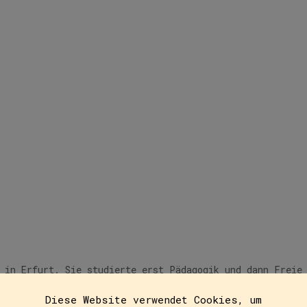
Schweizer, Suse
 in Erfurt. Sie studierte erst Pädagogik und dann Freie 
d schöne Bücher und findet Nasenaffen und Nacktmulle spa
Diese Website verwendet Cookies, um