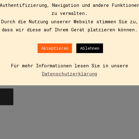
Authentifizierung, Navigation und andere Funktione
16
zu verwalten.
Durch die Nutzung unserer Website stimmen Sie zu,
dass wir diese auf Ihrem Gerät platzieren können.
Geschichten (E-Book)
Akzeptieren
Ablehnen
Für mehr Informationen lesen Sie in unsere
 schlagen, und ordentlich pfeifen kann sie auch nicht. D
Datenschutzerklärung
 und Gustl, der Grobian, macht…