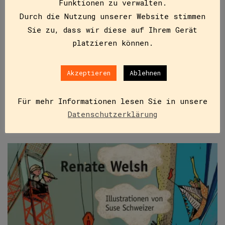
Funktionen zu verwalten.
ISBN
9783851977493
Durch die Nutzung unserer Website stimmen
€
11,95
Sie zu, dass wir diese auf Ihrem Gerät
platzieren können.
Sarah kann kein Rad schlagen, und ordentlich pfeifen
kann sie auch nicht. Das hilft nicht unbedingt in
einer neuen Klasse, und Gustl, der Grobian, macht…
Akzeptieren
Ablehnen
Für mehr Informationen lesen Sie in unsere
IN DEN WARENKORB
Datenschutzerklärung