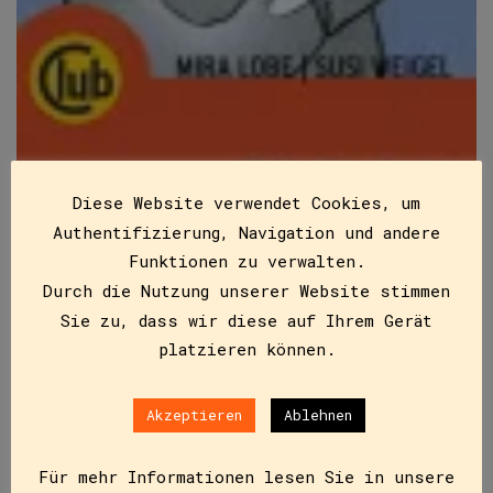
Diese Website verwendet Cookies, um
Authentifizierung, Navigation und andere
Funktionen zu verwalten.
Durch die Nutzung unserer Website stimmen
Sie zu, dass wir diese auf Ihrem Gerät
Eli Elefant
platzieren können.
ISBN
9783851976014
€
7,50
Akzeptieren
Ablehnen
Alle Elefanten schlafen, nur der kleine Eli tappt
Für mehr Informationen lesen Sie in unsere
zwischen ihren hohen Säulenbeinen umher. Unbemerkt