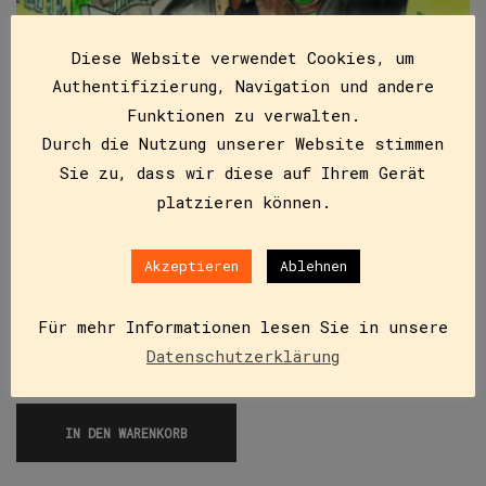
Diese Website verwendet Cookies, um
Authentifizierung, Navigation und andere
Funktionen zu verwalten.
Durch die Nutzung unserer Website stimmen
Die Stadt voller Rätsel – Ein Fall für Jaromir
Sie zu, dass wir diese auf Ihrem Gerät
platzieren können.
ISBN
9783991281153
€
15,00
Akzeptieren
Ablehnen
Mehrere verdächtige Gestalten sind in Graz, der
Stadt voller Rätsel, unterwegs und scheinen einen
Für mehr Informationen lesen Sie in unsere
ganz großen Coup vorzubereiten. Zusammen mit dem
Datenschutzerklärung
Chefinspektor der Grazer Polizei…
IN DEN WARENKORB