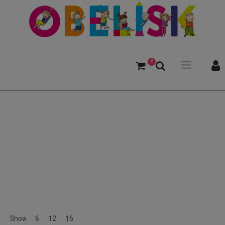
0
Bansch, Helga
Show
6
12
16