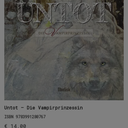
Untot – Die Vampirprinzessin
ISBN
9783991280767
€
14,00