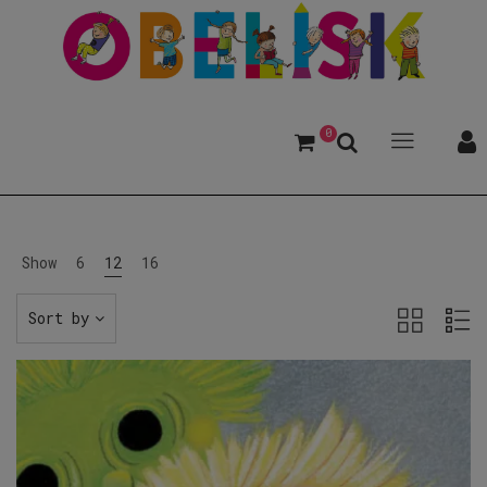
0
Show
6
12
16
Sort by