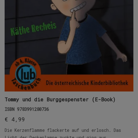
Tommy und die Burggespenster (E-Book)
ISBN
9783991280736
€
4,99
Die Kerzenflamme flackerte auf und erlosch. Das
Licht der Deckenlampe zuckte und ging aus.