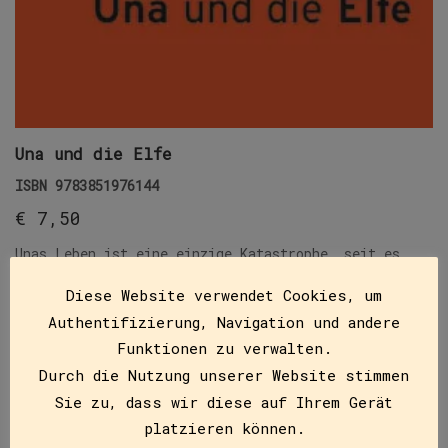
Una und die Elfe
ISBN
9783851976144
€
7,50
Unas Leben ist eine einzige Katastrophe, seit es
dieses Baby gibt. Keiner kümmert sich mehr um sie!
Diese Website verwendet Cookies, um
Sie will ein Fahrrad, das fährt, eine Mama,…
Authentifizierung, Navigation und andere
Funktionen zu verwalten.
IN DEN WARENKORB
Durch die Nutzung unserer Website stimmen
Sie zu, dass wir diese auf Ihrem Gerät
platzieren können.