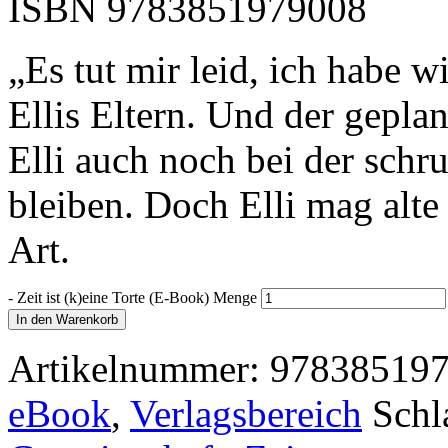
ISBN
9783851979008
„Es tut mir leid, ich habe w
Ellis Eltern. Und der gepla
Elli auch noch bei der schr
bleiben. Doch Elli mag alte
Art.
-
Zeit ist (k)eine Torte (E-Book) Menge
In den Warenkorb
Artikelnummer:
97838519
eBook
,
Verlagsbereich
Schl