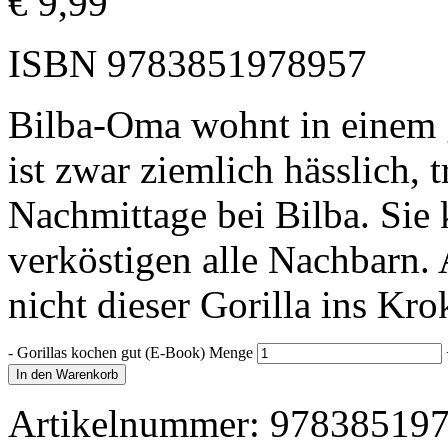
€
9,99
ISBN
9783851978957
Bilba-Oma wohnt in einem 
ist zwar ziemlich hässlich, t
Nachmittage bei Bilba. Si
verköstigen alle Nachbarn. 
nicht dieser Gorilla ins Kr
-
Gorillas kochen gut (E-Book) Menge
In den Warenkorb
Artikelnummer:
97838519