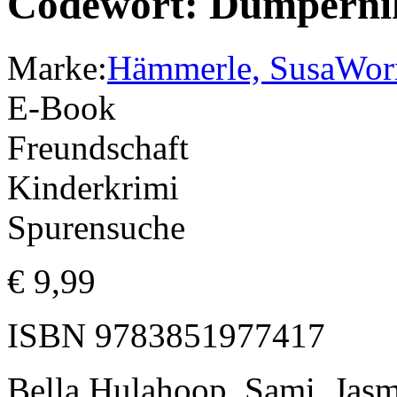
Codewort: Dumperni
Marke:
Hämmerle, Susa
Wor
E-Book
Freundschaft
Kinderkrimi
Spurensuche
€
9,99
ISBN
9783851977417
Bella Hulahoop, Sami, Jasm