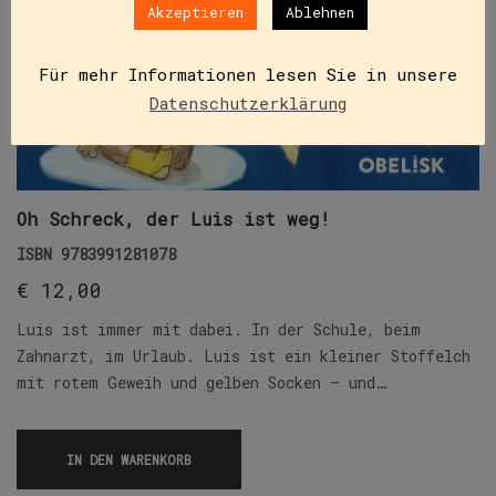
Akzeptieren
Ablehnen
Für mehr Informationen lesen Sie in unsere
Datenschutzerklärung
Oh Schreck, der Luis ist weg!
ISBN
9783991281078
€
12,00
Luis ist immer mit dabei. In der Schule, beim
Zahnarzt, im Urlaub. Luis ist ein kleiner Stoffelch
mit rotem Geweih und gelben Socken – und…
IN DEN WARENKORB