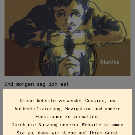
Und morgen sag ich es!
ISBN
9783851978728
Diese Website verwendet Cookies, um
€
12,00
Authentifizierung, Navigation und andere
Paul ist 10, zieht gerade um und kommt in eine neue
Funktionen zu verwalten.
Schule. In Berlin war er noch Paula. Doch hier, in
Durch die Nutzung unserer Website stimmen
der Stadt des deutschen…
Sie zu, dass wir diese auf Ihrem Gerät