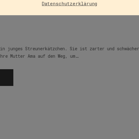
Datenschutzerklärung
u
ein junges Streunerkätzchen. Sie ist zarter und schwäche
ihre Mutter Ama auf den Weg, um…