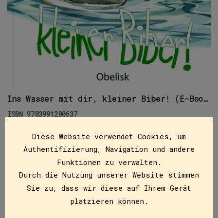
Ins Wasser mit dir, kleiner Biber! (E-Book)
ISBN
9783991280637
€
9,99
Diese Website verwendet Cookies, um
Das erste Jahr im Leben eines Bibers. Schon während
Authentifizierung, Navigation und andere
dieser Monate ist viel zu lernen: untertauchen,
Funktionen zu verwalten.
lange schwimmen, Uferböschungen erklimmen, Bäume
Durch die Nutzung unserer Website stimmen
fällen, kräftig nagen, große…
Sie zu, dass wir diese auf Ihrem Gerät
platzieren können.
IN DEN WARENKORB