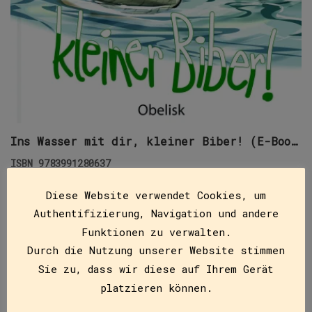
Ins Wasser mit dir, kleiner Biber! (E-Book)
ISBN
9783991280637
€
9,99
Diese Website verwendet Cookies, um
Das erste Jahr im Leben eines Bibers. Schon während
Authentifizierung, Navigation und andere
dieser Monate ist viel zu lernen: untertauchen,
Funktionen zu verwalten.
lange schwimmen, Uferböschungen erklimmen, Bäume
Durch die Nutzung unserer Website stimmen
fällen, kräftig nagen, große…
Sie zu, dass wir diese auf Ihrem Gerät
platzieren können.
IN DEN WARENKORB