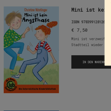
Mini ist kein
ISBN
9783991281269
€
7,50
Mini ist verzweifel
Stadtteil wieder un
IN DEN WARENKORB