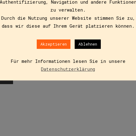
Authentifizierung, Navigation und andere Funktione
zu verwalten.
 Angsthase
Durch die Nutzung unserer Website stimmen Sie zu,
dass wir diese auf Ihrem Gerät platzieren können.
Akzeptieren
Ablehnen
t: Nach einem Streit mit Moritz findet sie sich ganz all
d hat keine Ahnung, wie sie nach…
Für mehr Informationen lesen Sie in unsere
Datenschutzerklärung