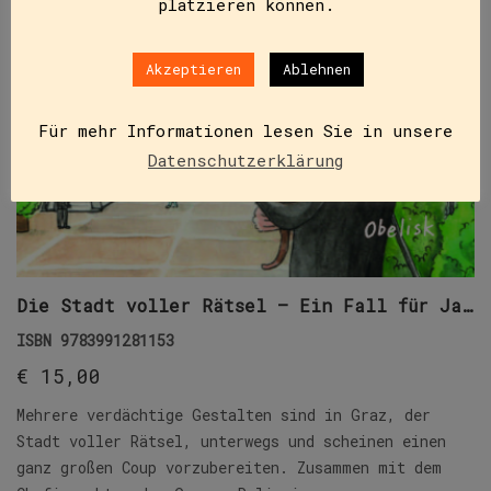
platzieren können.
Akzeptieren
Ablehnen
Für mehr Informationen lesen Sie in unsere
Datenschutzerklärung
Die Stadt voller Rätsel – Ein Fall für Jaromir
ISBN
9783991281153
€
15,00
Mehrere verdächtige Gestalten sind in Graz, der
Stadt voller Rätsel, unterwegs und scheinen einen
ganz großen Coup vorzubereiten. Zusammen mit dem