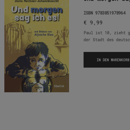
ISBN
9783851978964
€
9,99
Paul ist 10, zieht 
der Stadt des deuts
IN DEN WARENKORB