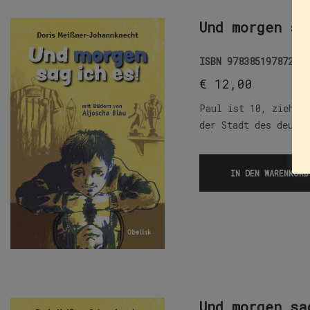
Und morgen sa
ISBN
9783851978728
€
12,00
Paul ist 10, zieht 
der Stadt des deuts
IN DEN WARENKORB
Und morgen sa