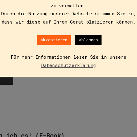
zu verwalten.
g ich es!
Durch die Nutzung unserer Website stimmen Sie zu,
dass wir diese auf Ihrem Gerät platzieren können.
Akzeptieren
Ablehnen
gerade um und kommt in eine neue Schule. In Berlin war e
chen…
Für mehr Informationen lesen Sie in unsere
Datenschutzerklärung
g ich es! (E-Book)