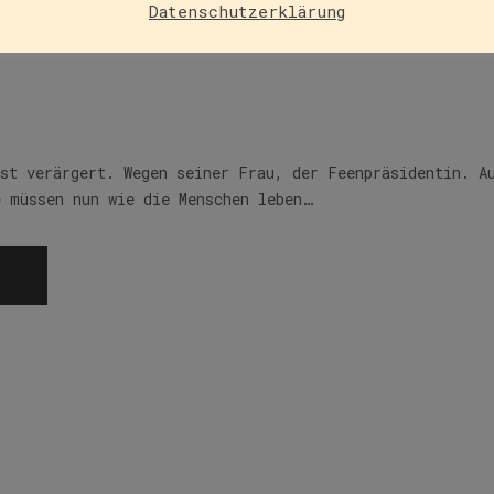
Datenschutzerklärung
 keine Zeit
ist verärgert. Wegen seiner Frau, der Feenpräsidentin. A
e müssen nun wie die Menschen leben…