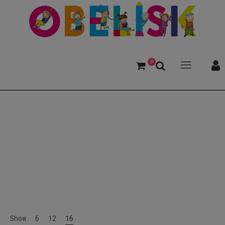
0
Wechdorn, Susanne
Show
6
12
16