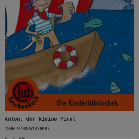
Anton, der kleine Pirat
ISBN
9783851978087
€
7,50