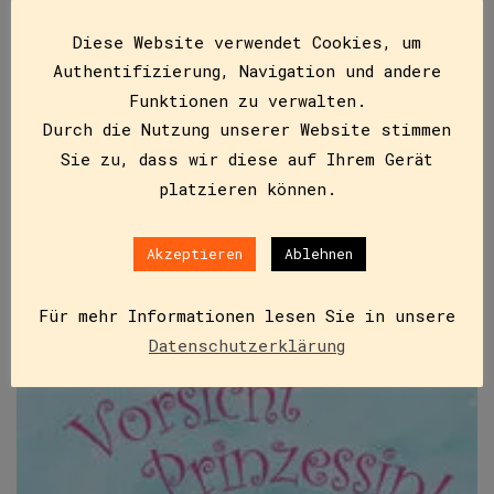
Heute ist Anton ein Pirat. Er hat alles, was ein
Diese Website verwendet Cookies, um
Pirat braucht: ein rotes Halstuch, eine schwarze
Authentifizierung, Navigation und andere
Augenklappe, einen Säbel, eine Schatzkarte und ein
Funktionen zu verwalten.
Segelschiff.…
Durch die Nutzung unserer Website stimmen
Sie zu, dass wir diese auf Ihrem Gerät
platzieren können.
IN DEN WARENKORB
Akzeptieren
Ablehnen
Für mehr Informationen lesen Sie in unsere
Datenschutzerklärung