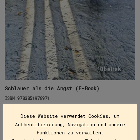
Schlauer als die Angst (E-Book)
ISBN
9783851978971
€
9,99
Diese Website verwendet Cookies, um
Dieses Buch umfasst neun spannende Krimi-
Authentifizierung, Navigation und andere
Geschichten von insgesamt elf verschiedenen
Funktionen zu verwalten.
Autorinnen und Autoren. Darunter Krimispezialisten