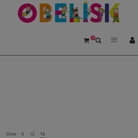
0
Feihnart, Mark
Show
6
12
16