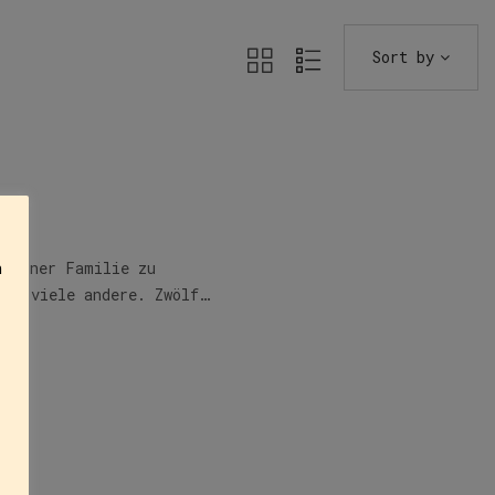
Sort by
n
e einer Familie zu
und viele andere. Zwölf…