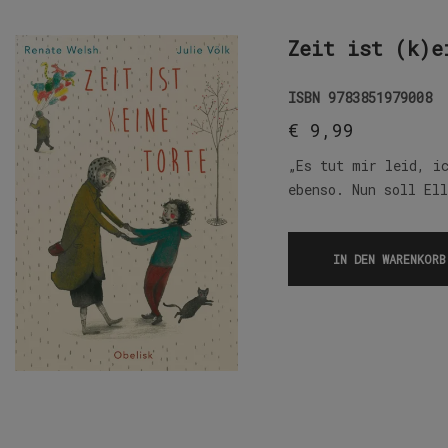
Zeit ist (k)e
ISBN
9783851979008
€
9,99
„Es tut mir leid, i
ebenso. Nun soll El
IN DEN WARENKORB