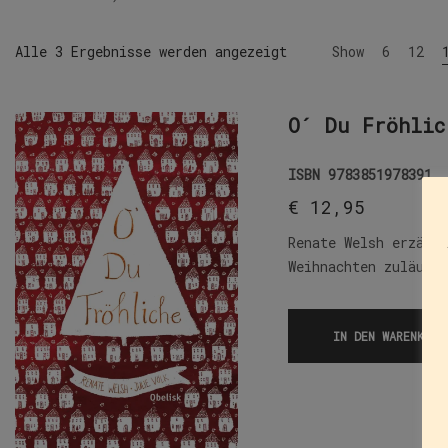
Alle 3 Ergebnisse werden angezeigt
Show
6
12
O´ Du Fröhlic
ISBN
9783851978391
€
12,95
Renate Welsh erzähl
Weihnachten zuläuft
IN DEN WARENKORB