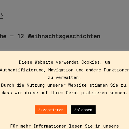
16
he – 12 Weihnachtsgeschichten
Diese Website verwendet Cookies, um
Authentifizierung, Navigation und andere Funktione
t Geschichten von Weihnachten: von Pfütze, der Katze, di
, von schrägem Trompetenklang statt Blockflötenharmonie 
zu verwalten.
Durch die Nutzung unserer Website stimmen Sie zu,
dass wir diese auf Ihrem Gerät platzieren können.
Akzeptieren
Ablehnen
Für mehr Informationen lesen Sie in unsere