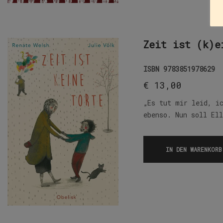
Zeit ist (k)e
ISBN
9783851978629
€
13,00
„Es tut mir leid, i
ebenso. Nun soll El
IN DEN WARENKORB