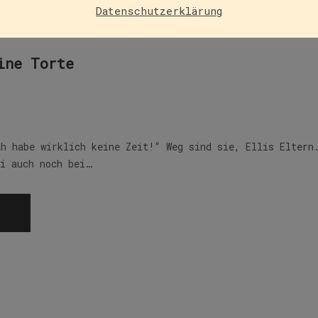
Datenschutzerklärung
ine Torte
ch habe wirklich keine Zeit!“ Weg sind sie, Ellis Eltern
li auch noch bei…